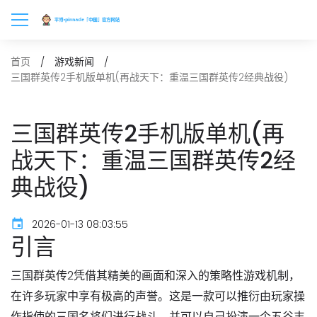
首页
游戏新闻
三国群英传2手机版单机(再战天下：重温三国群英传2经典战役)
三国群英传2手机版单机(再
战天下：重温三国群英传2经
典战役)
2026-01-13 08:03:55
引言
三国群英传2凭借其精美的画面和深入的策略性游戏机制，
在许多玩家中享有极高的声誉。这是一款可以推衍由玩家操
作指使的三国名将们进行战斗、并可以自己扮演一个五谷丰