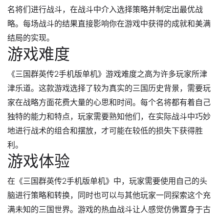
名将们进行战斗，在战斗中介入选择策略并制定出最优战
略。每场战斗的结果直接影响你在游戏中获得的成就和美满
结局的实现。
游戏难度
《三国群英传2手机版单机》游戏难度之高为许多玩家所津
津乐道。这款游戏选择了较为真实的三国历史背景，需要玩
家在战略方面花费大量的心思和时间。每个名将都有着自己
独特的能力和特点，玩家需要熟知他们，在实际战斗中巧妙
地进行战术的组合和摆放，才可能在较低的损失下获得胜
利。
游戏体验
在《三国群英传2手机版单机》中，玩家需要使用自己的头
脑进行策略和转换，同时也可以与其他玩家一同探索这个充
满未知的三国世界。游戏的热血战斗让人感觉仿佛置身于古