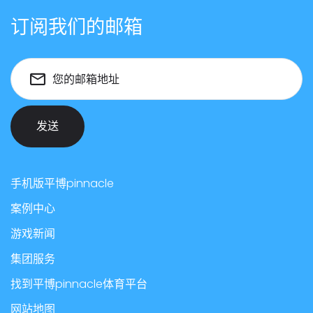
订阅我们的邮箱
您的邮箱地址
发送
手机版平博pinnacle
案例中心
游戏新闻
集团服务
找到平博pinnacle体育平台
网站地图