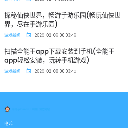
探秘仙侠世界，畅游手游乐园(畅玩仙侠世
界，尽在手游乐园)
游戏新闻
2026-02-09 08:03:49
扫描全能王app下载安装到手机(全能王
app轻松安装，玩转手机游戏)
游戏新闻
2026-02-08 08:03:45
电话: