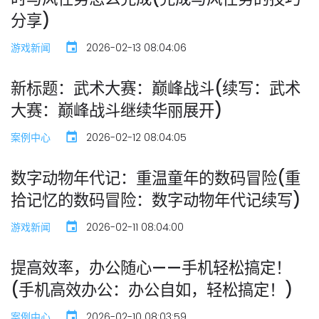
分享)
游戏新闻
2026-02-13 08:04:06
新标题：武术大赛：巅峰战斗(续写：武术
大赛：巅峰战斗继续华丽展开)
案例中心
2026-02-12 08:04:05
数字动物年代记：重温童年的数码冒险(重
拾记忆的数码冒险：数字动物年代记续写)
游戏新闻
2026-02-11 08:04:00
提高效率，办公随心——手机轻松搞定！
(手机高效办公：办公自如，轻松搞定！)
案例中心
2026-02-10 08:03:59