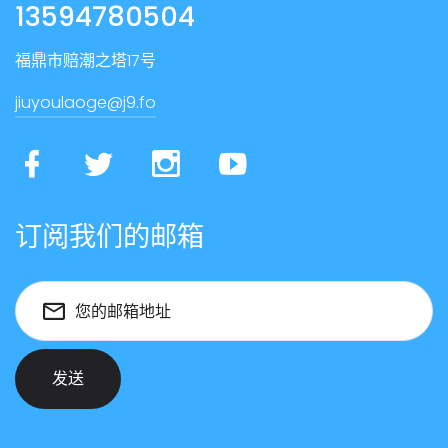
13594780504
福鼎市赔潮之塔17号
jiuyoulaoge@j9.fo
订阅我们的邮箱
您的邮箱地址
发送