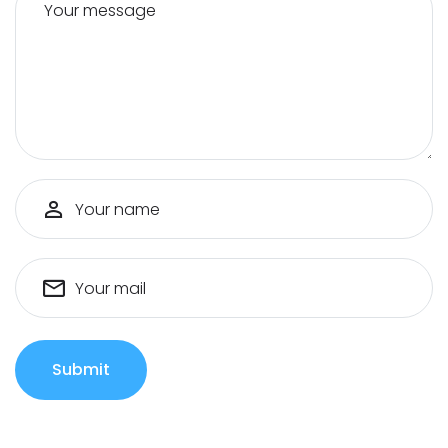
Your message
Your name
Your mail
Submit