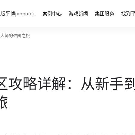
版平博pinnacle
案例中心
游戏新闻
集团服务
找到平
到大师的进阶之旅
区攻略详解：从新手
旅