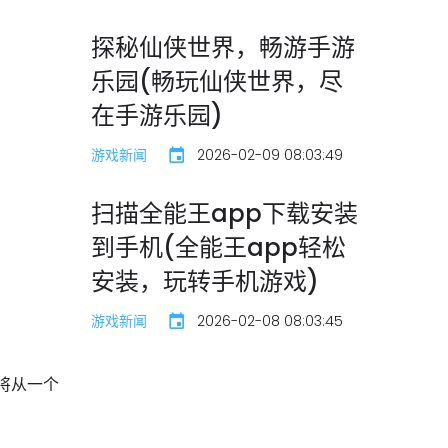
探秘仙侠世界，畅游手游
乐园(畅玩仙侠世界，尽
在手游乐园)
游戏新闻
2026-02-09 08:03:49
扫描全能王app下载安装
到手机(全能王app轻松
安装，玩转手机游戏)
游戏新闻
2026-02-08 08:03:45
将从一个