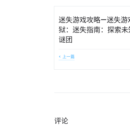
迷失游戏攻略—迷失游
狱：迷失指南：探索未
谜团
< 上一篇
评论