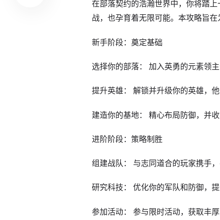
在部落契约的浩瀚世界中，你将踏上
战，也孕育着无限可能。本攻略旨在
新手阶段：奠定基础
选择你的部落： 加入英勇的元素领
提升英雄： 解锁并升级你的英雄，
建造你的基地： 精心布局防御，并
进阶阶段：策略制胜
组建战队： 与志同道合的玩家携手
研究科技： 优化你的军队和防御，
参加活动： 参与限时活动，获取丰