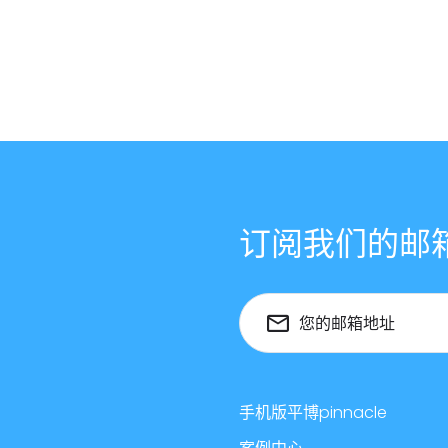
订阅我们的邮
您的邮箱地址
手机版平博pinnacle