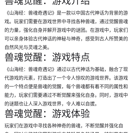
兽魂觉醒：游戏介绍
《山海经：兽魂奇遇记》是一款以中国古代神话为背景的游
戏。玩家们需要在游戏世界中寻找各种兽魂，通过觉醒兽魂
的力量，强化自身并解开游戏中的谜团。在游戏中，玩家们
可以亲身体验古代神话的神秘与神奇，感受到古人所赞美的
自然风光与灵魂之美。
兽魂觉醒：游戏特点
《山海经：兽魂奇遇记》通过以古代神话为基础，融合了现
代游戏的元素，打造出了一个令人惊叹的游戏世界。该游戏
的一个特点便是兽魂的觉醒，每个兽魂都有着不同的属性和
能力，玩家们需要通过不断觉醒来强化自身。同时，游戏中
的谜题也让人深入游戏世界，令人难以自拔。
兽魂觉醒：游戏体验
玩家们在游戏中寻找各种神奇的兽魂，不断觉醒并强化自