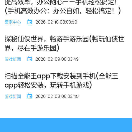
提高效率，办公随心——手机轻松搞定！
(手机高效办公：办公自如，轻松搞定！)
案例中心
2026-02-10 08:03:59
探秘仙侠世界，畅游手游乐园(畅玩仙侠世
界，尽在手游乐园)
游戏新闻
2026-02-09 08:03:49
扫描全能王app下载安装到手机(全能王
app轻松安装，玩转手机游戏)
游戏新闻
2026-02-08 08:03:45