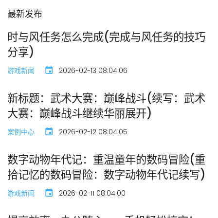
最新发布
时与风任务怎么完成(完成与风任务的技巧
分享)
游戏新闻
2026-02-13 08:04:06
新标题：武术大赛：巅峰战斗(续写：武术
大赛：巅峰战斗继续华丽展开)
案例中心
2026-02-12 08:04:05
数字动物年代记：重温童年的数码冒险(重
拾记忆的数码冒险：数字动物年代记续写)
游戏新闻
2026-02-11 08:04:00