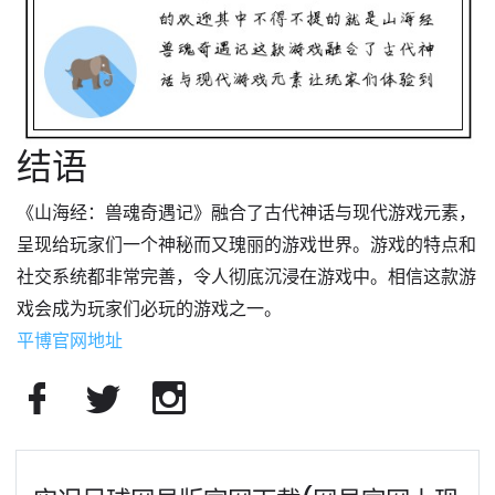
结语
《山海经：兽魂奇遇记》融合了古代神话与现代游戏元素，
呈现给玩家们一个神秘而又瑰丽的游戏世界。游戏的特点和
社交系统都非常完善，令人彻底沉浸在游戏中。相信这款游
戏会成为玩家们必玩的游戏之一。
平博官网地址