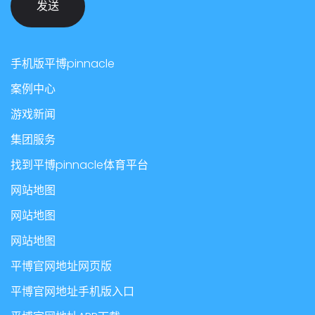
发送
手机版平博pinnacle
案例中心
游戏新闻
集团服务
找到平博pinnacle体育平台
网站地图
网站地图
网站地图
平博官网地址网页版
平博官网地址手机版入口