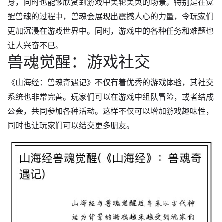
身，同时也能够欣赏到游戏中美轮美奂的场景。特别是在觉
醒兽魂的过程中，兽魂会展现出震撼人心的力量，令玩家们
更加沉浸在游戏世界中。同时，游戏中的各种任务和难题也
让人兴奋不已。
兽魂觉醒：游戏社交
《山海经：兽魂奇遇记》不仅有着优秀的游戏体验，其社交
系统也非常完善。玩家们可以在游戏中组队冒险，或者结成
公会，共同参加各种活动。这样不仅可以增加游戏趣味性，
同时也让玩家们可以结交更多朋友。