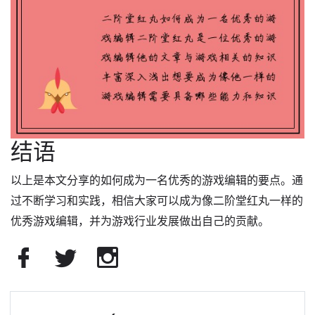
结语
以上是本文分享的如何成为一名优秀的游戏编辑的要点。通
过不断学习和实践，相信大家可以成为像二阶堂红丸一样的
优秀游戏编辑，并为游戏行业发展做出自己的贡献。