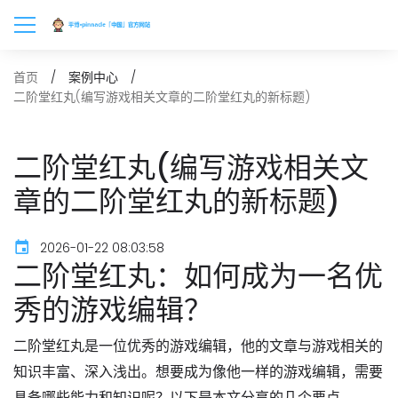
首页
案例中心
二阶堂红丸(编写游戏相关文章的二阶堂红丸的新标题)
二阶堂红丸(编写游戏相关文
章的二阶堂红丸的新标题)
2026-01-22 08:03:58
二阶堂红丸：如何成为一名优
秀的游戏编辑？
二阶堂红丸是一位优秀的游戏编辑，他的文章与游戏相关的
知识丰富、深入浅出。想要成为像他一样的游戏编辑，需要
具备哪些能力和知识呢？以下是本文分享的几个要点。