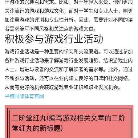
于游戏的兴趣点和需求。比如，对于年轻人来说，他们更加
关注流行的游戏和游戏文化；而对于学生和专业人士，则更
加注重游戏的评测和专业性分析。因此，需要针对不同的读
者需求编写不同风格和关注点的游戏文章。
积极参与游戏行业活动
游戏行业活动是一种重要的学习和交流渠道。可以通过参加
各种游戏行业活动来了解游戏行业发展趋势、结识游戏业内
人士、增进与读者的交流和了解读者的需求等。此外，通过
不断参与活动，还可以在业内建立良好的口碑和社交网络，
从而有更好的机会获取游戏专业知识和职业发展机会。
平博国际体育官网