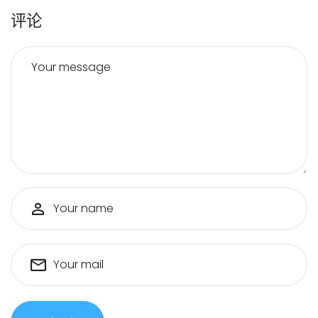
评论
Your message
Your name
Your mail