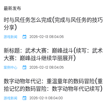
最新发布
时与风任务怎么完成(完成与风任务的技巧
分享)
游戏新闻
2026-02-13 08:04:06
新标题：武术大赛：巅峰战斗(续写：武术
大赛：巅峰战斗继续华丽展开)
案例中心
2026-02-12 08:04:05
数字动物年代记：重温童年的数码冒险(重
拾记忆的数码冒险：数字动物年代记续写)
游戏新闻
2026-02-11 08:04:00