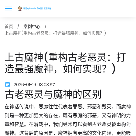
首页
案例中心
上古魔神(重构古老恶灵：打造最强魔神，如何实现？)
上古魔神(重构古老恶灵：打
造最强魔神，如何实现？)
2026-01-19 08:03:57
古老恶灵与魔神的区别
在神话传说中，恶魔往往代表着罪恶、邪恶和毁灭。而魔神
则是一种更加强大的存在，既有恶魔的邪恶，又有神明的力
量和智慧。在游戏中，我们经常可以看到古老恶灵被重构为
魔神。这背后的原因是，魔神拥有更高的文化内涵，更能吸