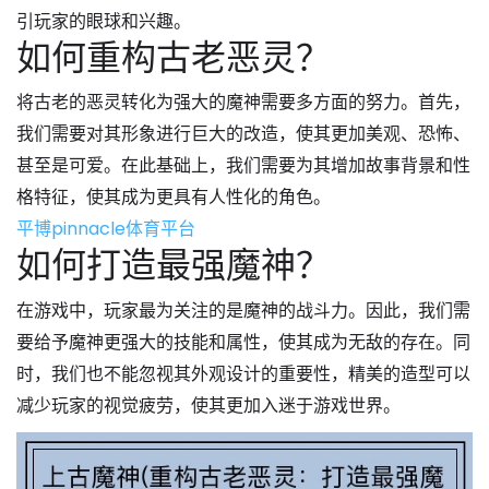
引玩家的眼球和兴趣。
如何重构古老恶灵？
将古老的恶灵转化为强大的魔神需要多方面的努力。首先，
我们需要对其形象进行巨大的改造，使其更加美观、恐怖、
甚至是可爱。在此基础上，我们需要为其增加故事背景和性
格特征，使其成为更具有人性化的角色。
平博pinnacle体育平台
如何打造最强魔神？
在游戏中，玩家最为关注的是魔神的战斗力。因此，我们需
要给予魔神更强大的技能和属性，使其成为无敌的存在。同
时，我们也不能忽视其外观设计的重要性，精美的造型可以
减少玩家的视觉疲劳，使其更加入迷于游戏世界。