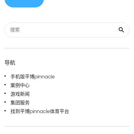
导航
手机版平博pinnacle
案例中心
游戏新闻
集团服务
找到平博pinnacle体育平台