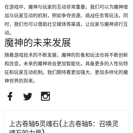
在游戏中，魔神与玩家的互动非常重要。我们可以为魔神增
加与玩家互动的机制，例如争夺资源、挑战任务等玩法。同
时，我们也可以借助社交媒体等渠道，让玩家与魔神进行互
动。
魔神的未来发展
随着游戏技术的不断发展，魔神的形象和玩法也将不断创新
和改变。未来的魔神将会更加智能化，具备更多的人性化特
征和玩家互动机制。我们期待着更加强大、更加多样化的魔
神世界的到来。
上古卷轴5灵魂石(上古卷轴5：召唤灵