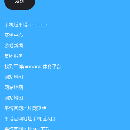
发送
手机版平博pinnacle
案例中心
游戏新闻
集团服务
找到平博pinnacle体育平台
网站地图
网站地图
网站地图
平博官网地址网页版
平博官网地址手机版入口
平博官网地址APP下载