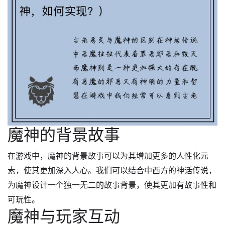
魔神的背景故事
在游戏中，魔神的背景故事可以为其增加更多的人性化元
素，使其更加深入人心。我们可以结合中西方的神话传说，
为魔神设计一个独一无二的故事背景，使其更加有故事性和
可玩性。
魔神与玩家互动