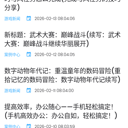
分享)
游戏新闻
2026-02-13 08:04:06
新标题：武术大赛：巅峰战斗(续写：武术
大赛：巅峰战斗继续华丽展开)
案例中心
2026-02-12 08:04:05
数字动物年代记：重温童年的数码冒险(重
拾记忆的数码冒险：数字动物年代记续写)
游戏新闻
2026-02-11 08:04:00
提高效率，办公随心——手机轻松搞定！
(手机高效办公：办公自如，轻松搞定！)
案例中心
2026-02-10 08:03:59