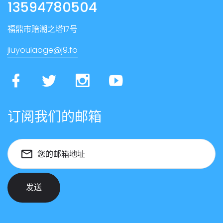
13594780504
福鼎市赔潮之塔17号
jiuyoulaoge@j9.fo
订阅我们的邮箱
您的邮箱地址
发送