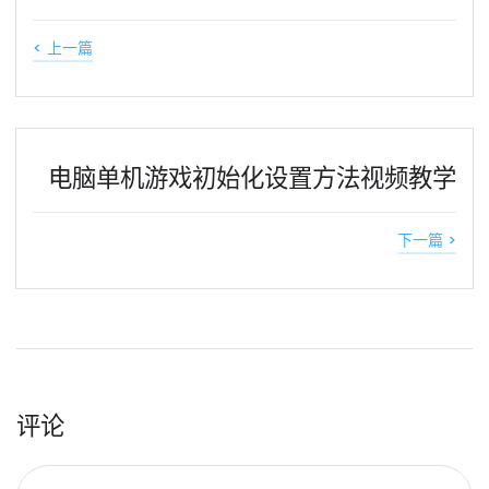
< 上一篇
电脑单机游戏初始化设置方法视频教学
下一篇 >
评论