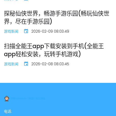
探秘仙侠世界，畅游手游乐园(畅玩仙侠世
界，尽在手游乐园)
游戏新闻
2026-02-09 08:03:49
扫描全能王app下载安装到手机(全能王
app轻松安装，玩转手机游戏)
游戏新闻
2026-02-08 08:03:45
电话: