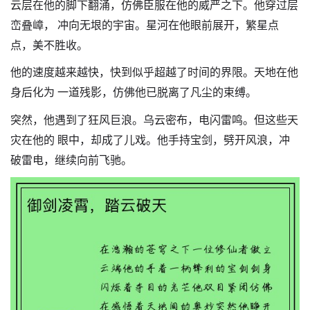
云层在他的脚下翻涌，仿佛臣服在他的威严之下。他穿过层
峦叠嶂， 冲向无垠的宇宙。星河在他眼前展开，繁星点
点，美不胜收。
他的速度越来越快，快到似乎超越了时间的界限。天地在他
身后化为 一道残影，仿佛他已脱离了凡尘的束缚。
突然，他遇到了狂风巨浪。乌云密布，电闪雷鸣。但这些天
灾在他的 眼中，却成了儿戏。他手持宝剑，劈开风浪，冲
破雷电，继续向前飞驰。