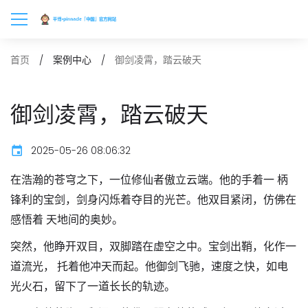
御剑凌霄，踏云破天
首页
案例中心
御剑凌霄，踏云破天
2025-05-26 08:06:32
在浩瀚的苍穹之下，一位修仙者傲立云端。他的手着一 柄
锋利的宝剑，剑身闪烁着夺目的光芒。他双目紧闭，仿佛在
感悟着 天地间的奥妙。
突然，他睁开双目，双脚踏在虚空之中。宝剑出鞘，化作一
道流光， 托着他冲天而起。他御剑飞驰，速度之快，如电
光火石，留下了一道长长的轨迹。