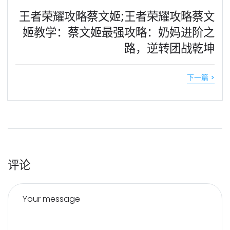
王者荣耀攻略蔡文姬;王者荣耀攻略蔡文
姬教学：蔡文姬最强攻略：奶妈进阶之
路，逆转团战乾坤
下一篇 >
评论
Your message