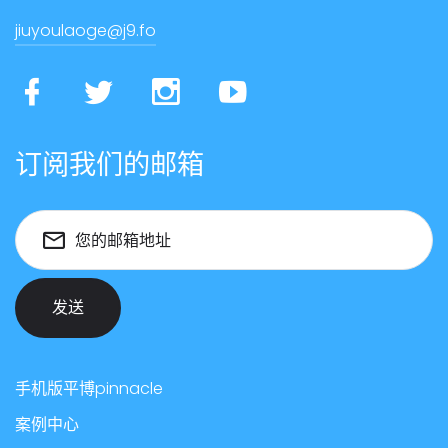
jiuyoulaoge@j9.fo
订阅我们的邮箱
您的邮箱地址
发送
手机版平博pinnacle
案例中心