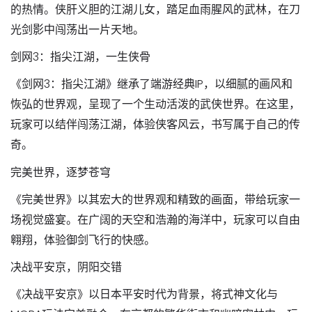
的热情。侠肝义胆的江湖儿女，踏足血雨腥风的武林，在刀
光剑影中闯荡出一片天地。
剑网3：指尖江湖，一生侠骨
《剑网3：指尖江湖》继承了端游经典IP，以细腻的画风和
恢弘的世界观，呈现了一个生动活泼的武侠世界。在这里，
玩家可以结伴闯荡江湖，体验侠客风云，书写属于自己的传
奇。
完美世界，逐梦苍穹
《完美世界》以其宏大的世界观和精致的画面，带给玩家一
场视觉盛宴。在广阔的天空和浩瀚的海洋中，玩家可以自由
翱翔，体验御剑飞行的快感。
决战平安京，阴阳交错
《决战平安京》以日本平安时代为背景，将式神文化与