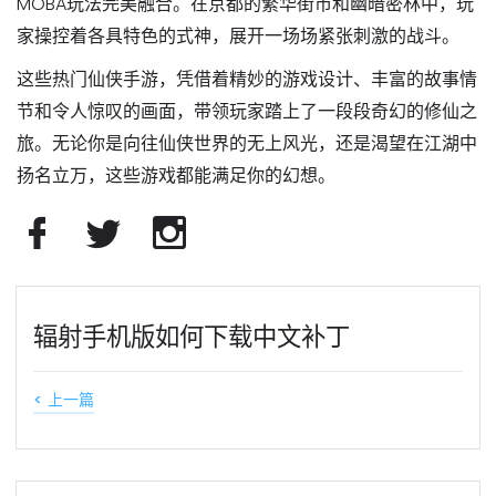
MOBA玩法完美融合。在京都的繁华街市和幽暗密林中，玩
家操控着各具特色的式神，展开一场场紧张刺激的战斗。
这些热门仙侠手游，凭借着精妙的游戏设计、丰富的故事情
节和令人惊叹的画面，带领玩家踏上了一段段奇幻的修仙之
旅。无论你是向往仙侠世界的无上风光，还是渴望在江湖中
扬名立万，这些游戏都能满足你的幻想。
辐射手机版如何下载中文补丁
< 上一篇