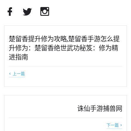
楚留香提升修为攻略,楚留香手游怎么提
升修为：楚留香绝世武功秘笈：修为精
进指南
< 上一篇
诛仙手游捕兽网
下一篇 >