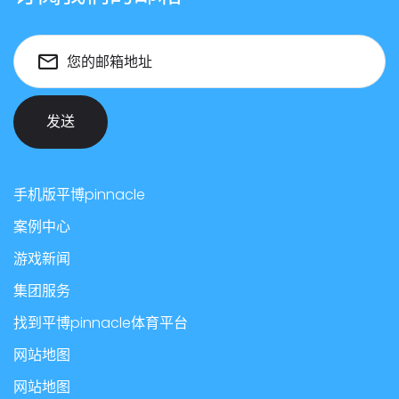
您的邮箱地址
发送
手机版平博pinnacle
案例中心
游戏新闻
集团服务
找到平博pinnacle体育平台
网站地图
网站地图