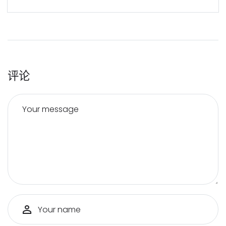
评论
Your message
Your name