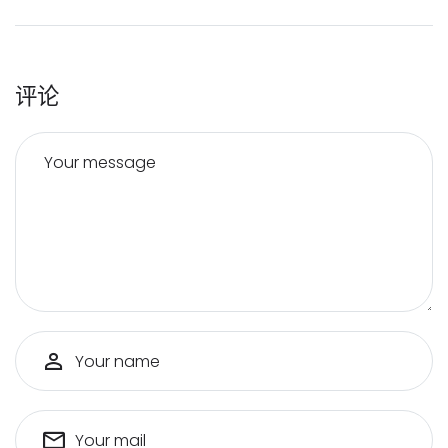
评论
Your message
Your name
Your mail