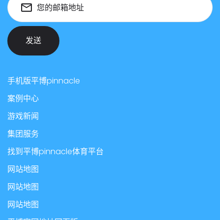
您的邮箱地址
发送
手机版平博pinnacle
案例中心
游戏新闻
集团服务
找到平博pinnacle体育平台
网站地图
网站地图
网站地图